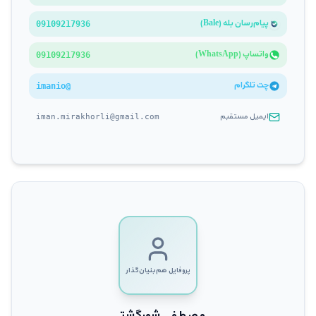
پیام‌رسان بله (Bale)
09109217936
واتساپ (WhatsApp)
09109217936
چت تلگرام
imanio
@
ایمیل مستقبم
iman.mirakhorli@gmail.com
پروفایل هم‌بنیان‌گذار