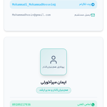
چت تلگرام
Mohammadi_MohammadHossein
@
ایمیل مستقبم
Mohammadhosin@gmail.com
پروفایل هم‌بنیان‌گذار
ایمان میرآخورلی
هم‌بنیان‌گذار و مدیر ارشد
تماس تلفنی
09109217936