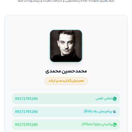
تیم رهبری لایوکده؛ آماده پاسخگویی و دریافت نظرات و پیشنهادات شما
محمدحسین محمدی
هم‌بنیان‌گذار و مدیر ارشد
تماس تلفنی
09171705286
پیام‌رسان بله (Bale)
09171705286
واتساپ (WhatsApp)
09171705286