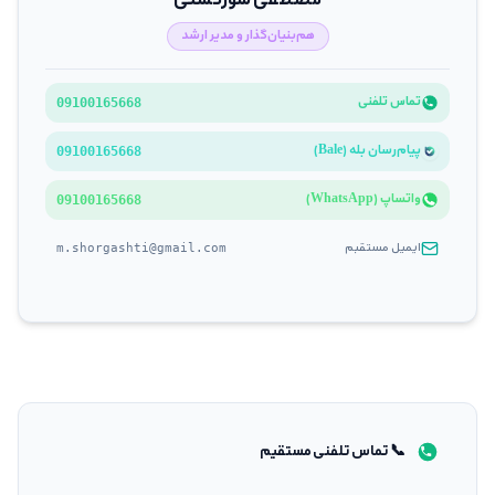
مصطفی شورگشتی
هم‌بنیان‌گذار و مدیر ارشد
تماس تلفنی
09100165668
پیام‌رسان بله (Bale)
09100165668
واتساپ (WhatsApp)
09100165668
ایمیل مستقبم
m.shorgashti@gmail.com
📞 تماس تلفنی مستقیم